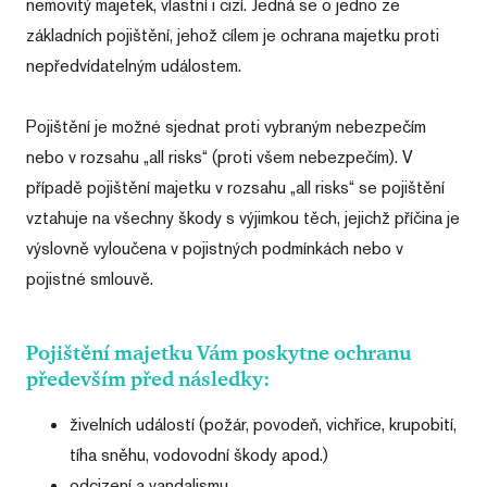
nemovitý majetek, vlastní i cizí. Jedná se o jedno ze
základních pojištění, jehož cílem je ochrana majetku proti
nepředvídatelným událostem.
Pojištění je možné sjednat proti vybraným nebezpečím
nebo v rozsahu „all risks“ (proti všem nebezpečím). V
případě pojištění majetku v rozsahu „all risks“ se pojištění
vztahuje na všechny škody s výjimkou těch, jejichž příčina je
výslovně vyloučena v pojistných podmínkách nebo v
pojistné smlouvě.
Pojištění majetku Vám poskytne ochranu
především před následky:
živelních událostí (požár, povodeň, vichřice, krupobití,
tíha sněhu, vodovodní škody apod.)
odcizení a vandalismu