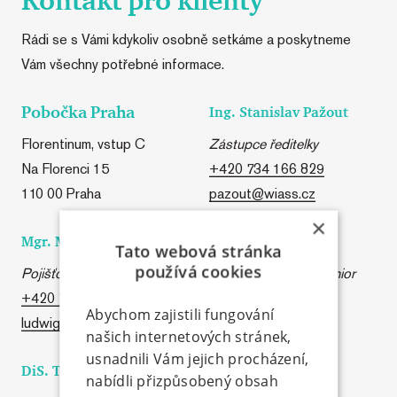
Kontakt pro klienty
Rádi se s Vámi kdykoliv osobně setkáme a poskytneme
Vám všechny potřebné informace.
Pobočka Praha
Ing. Stanislav Pažout
Florentinum, vstup C
Zástupce ředitelky
Na Florenci 15
+420 734 166 829
110 00 Praha
pazout@wiass.cz
×
Mgr. Martina Ludwig
Zdeněk Chovanec
Tato webová stránka
používá cookies
Pojišťovací makléř senior
Pojišťovací makléř senior
+420 739 524 298
+420 605 298 336
Abychom zajistili fungování
ludwig@wiass.cz
chovanec@wiass.cz
našich internetových stránek,
usnadnili Vám jejich procházení,
DiS. Tomáš Lekner
Šárka Kverková
nabídli přizpůsobený obsah