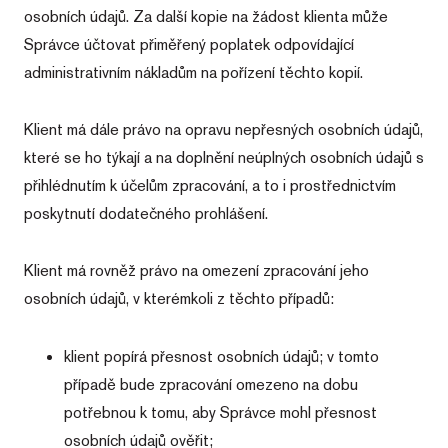
cookie první
.c.clarity.ms
jedinečných
osobních údajů. Za další kopie na žádost klienta může
strany
uživatelů
společnosti
přiřazením
Správce účtovat přiměřený poplatek odpovídající
Microsoft
náhodně
MSN, který
vygenerovaného
administrativním nákladům na pořízení těchto kopií.
používáme k
čísla jako
měření
identifikátoru
používání
klienta. Je
webu pro
součástí
Klient má dále právo na opravu nepřesných osobních údajů,
interní
každého
analýzu.
požadavku na
které se ho týkají a na doplnění neúplných osobních údajů s
stránku na webu
SM
.c.clarity.ms
Zavřením
Toto je
a slouží k
přihlédnutím k účelům zpracování, a to i prostřednictvím
prohlížeče
soubor
výpočtu údajů o
cookie první
návštěvnících,
poskytnutí dodatečného prohlášení.
strany
relacích a
společnosti
kampaních pro
Microsoft
analytické
MSN, který
přehledy webů.
Klient má rovněž právo na omezení zpracování jeho
používáme k
měření
_ga_Q5XEK5L2QY
.wiass.cz
1 rok
Tento soubor
osobních údajů, v kterémkoli z těchto případů:
používání
1
cookie používá
webu pro
měsíc
Google Analytics
interní
k zachování
analýzu.
stavu relace.
klient popírá přesnost osobních údajů; v tomto
MUID
1 rok
Tento soubor
Microsoft
_clsk
1 den
Tato cookie je
Microsoft
cookie je v
případě bude zpracování omezeno na dobu
Corporation
spojena s
.wiass.cz
Microsoftu
.bing.com
softwarem
široce
potřebnou k tomu, aby Správce mohl přesnost
Microsoft Clarity
používán
Analytics.
jako
osobních údajů ověřit;
Používá se k