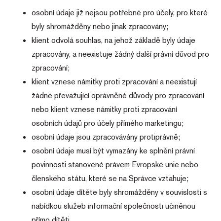
analýzu.
osobní údaje již nejsou potřebné pro účely, pro které
SRM_B
1 rok
Toto je
Microsoft
cookie první
Corporation
byly shromážděny nebo jinak zpracovány;
strany
.c.bing.com
společnosti
klient odvolá souhlas, na jehož základě byly údaje
Microsoft
MSN, které
zpracovány, a neexistuje žádný další právní důvod pro
zajišťuje
správné
zpracování;
fungování
této webové
klient vznese námitky proti zpracování a neexistují
stránky.
žádné převažující oprávněné důvody pro zpracování
ANONCHK
9 minut
Tento soubor
Microsoft
57 sekund
cookie
Corporation
nebo klient vznese námitky proti zpracování
provádí
.c.clarity.ms
informace o
osobních údajů pro účely přímého marketingu;
tom, jak
koncový
osobní údaje jsou zpracovávány protiprávně;
uživatel
používá web,
osobní údaje musí být vymazány ke splnění právní
a jakoukoli
reklamu,
povinnosti stanovené právem Evropské unie nebo
kterou
koncový
členského státu, které se na Správce vztahuje;
uživatel mohl
vidět před
osobní údaje dítěte byly shromážděny v souvislosti s
návštěvou
uvedeného
nabídkou služeb informační společnosti učiněnou
webu.
přímo dítěti.