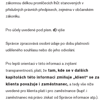
zákonnou délkou promlčecích lhůt stanovených v
volitelných typů cookies,
příslušných právních předpisech, zejména v občanském
klikněte na tlačítka „Upravit“ a
Nezbytně nutné soubory
zákoníku.
„Odmítnout“, a my budeme
Výkonové soubory
Soubory cílení
využívat pouze tzv. nutné nebo
Funkční soubory
Nezařazené soubory
funkční cookies, jejichž použití je
Pro účely uvedené pod písm.
d)
výše
Nezbytně nutné soubory cookie umožňují
nezbytné pro chod této webové
základní funkce webových stránek, jako je
stránky. Nastavení
přihlášení uživatele a správa účtu. Webové
Správce zpracovává osobní údaje po dobu platnosti
stránky nelze bez nezbytně nutných souborů
cookies můžete kdykoliv upravit
cookie správně používat.
uděleného souhlasu nebo do jeho odvolání.
v záložce "Nastavení cookies /
Poskytovatel
Název
Vyprší
Popis
Změny nastavení cookies"
/
Doména
Pro lepší orientaci v této informaci a zvýšení
v zápatí našich internetových
CookieScriptConsent
1 rok
Tento soub
CookieScript
cookie
.wiass.cz
stránek. Podrobnější informace
transparentnosti, platí, že
tam, kde se v dalších
používá
služba
najdete v našich
Zásadách
kapitolách této informaci zmiňuje „klient“ se za
Cookie-
ochrany osobních
Script.com 
klienta považuje i zaměstnanec,
a tedy vše níže
zapamatov
údajů
a
Zásadách používání
předvoleb
uvedené pro klienta platí i pro zaměstnance (kupř. i
souhlasu s
souborů cookies
.
soubory
zaměstnanec má právo získat od Správce informace atp.).
cookie
návštěvníků
Je nutné, a