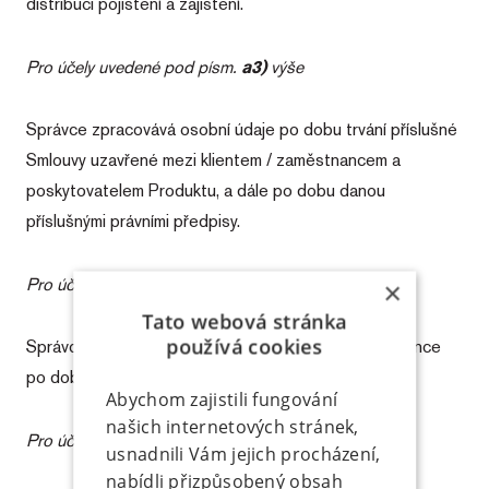
distribuci pojištění a zajištění.
Pro účely uvedené pod písm.
a3)
výše
Správce zpracovává osobní údaje po dobu trvání příslušné
Smlouvy uzavřené mezi klientem / zaměstnancem a
poskytovatelem Produktu, a dále po dobu danou
příslušnými právními předpisy.
Pro účely uvedené pod písm.
b)
výše
×
Tato webová stránka
používá cookies
Správce zpracovává osobní údaje klienta / zaměstnance
po dobu trvání Smlouvy.
Abychom zajistili fungování
našich internetových stránek,
Pro účely uvedené pod písm.
c)
výše
usnadnili Vám jejich procházení,
nabídli přizpůsobený obsah