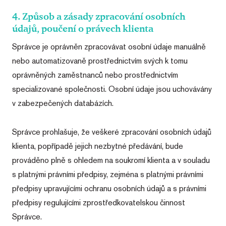
banner
Funkční cookies:
cookie
4. Způsob a zásady zpracování osobních
Cookie-
Zprostředkovávají základní
Script.com
údajů, poučení o právech klienta
fungoval
funkčnost stránky, web bez nich
správně.
Správce je oprávněn zpracovávat osobní údaje manuálně
nemůže fungovat.
SERVERID
Zavřením
Obvykle se
HAProxy
nebo automatizovaně prostřednictvím svých k tomu
prohlížeče
používá k
Google Privacy Policy
Technologies
vyrovnáván
LLC
oprávněných zaměstnanců nebo prostřednictvím
zátěže.
wiass.cz
Identifikuje
Analytické cookies: Počítají
specializované společnosti. Osobní údaje jsou uchovávány
server, kter
návštěvnost webu a sběrem
do prohlíže
v zabezpečených databázích.
doručil
anonymních statistik umožňují
poslední
stránku.
provozovateli lépe pochopit své
Přidružený 
Správce prohlašuje, že veškeré zpracování osobních údajů
softwaru
návštěvníky a stránky tak
HAProxy
klienta, popřípadě jejich nezbytné předávání, bude
Load
neustále vylepšovat.
Balancer.
prováděno plně s ohledem na soukromí klienta a v souladu
s platnými právními předpisy, zejména s platnými právními
Marketingové cookies:
předpisy upravujícími ochranu osobních údajů a s právními
Shromažďují informace pro
Poskytovatel
předpisy regulujícími zprostředkovatelskou činnost
Název
Vyprší
Popis
/
Doména
lepší přizpůsobení reklamy
Správce.
Poskytovatel
Název
Vyprší
Popis
vašim zájmům, a to na těchto
CMS-
www.wiass.cz
Zavřením
/
Doména