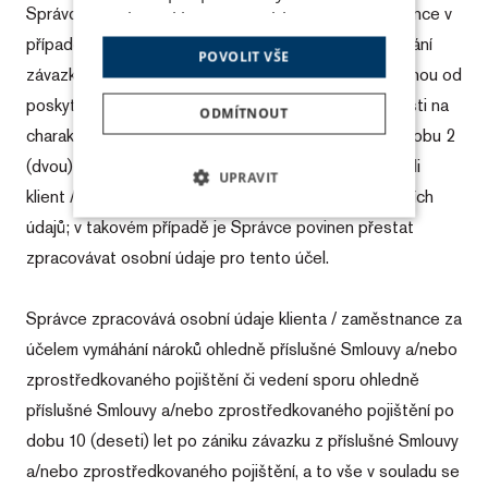
Správce zpracovává osobní údaje klienta / zaměstnance v
nebo reklamu a mohli
případě zasílání marketingových nabídek po dobu trvání
anonymně analyzovat
POVOLIT VŠE
návštěvnost, využíváme
závazku z příslušné Smlouvy, a dále po dobu přiměřenou od
soubory cookies, které sdílíme
poskytnutí služby klientovi / zaměstnanci, a v závislosti na
ODMÍTNOUT
se svými partnery pro sociální
charakteru poskytnuté služby, ne však déle než po dobu 2
média, inzerci a
(dvou) let po zániku závazkuz této Smlouvy, nepodá-li
UPRAVIT
analýzu. Některé typy cookies
klient / zaměstnanec námitku proti zpracování osobních
můžeme využívat pouze s Vaším
údajů; v takovém případě je Správce povinen přestat
NEZBYTNĚ NUTNÉ SOUBORY
předchozím souhlasem, který
zpracovávat osobní údaje pro tento účel.
můžete udělit zaškrtnutím
VÝKONOVÉ SOUBORY
políčka u příslušného druhu
cookies pod tlačítkem
Správce zpracovává osobní údaje klienta / zaměstnance za
SOUBORY CÍLENÍ
„Upravit“. Souhlas s použitím
účelem vymáhání nároků ohledně příslušné Smlouvy a/nebo
všech typů cookies můžete
zprostředkovaného pojištění či vedení sporu ohledně
FUNKČNÍ SOUBORY
udělit také jednoduše jedním
příslušné Smlouvy a/nebo zprostředkovaného pojištění po
kliknutím na tlačítko „Povolit
NEZAŘAZENÉ SOUBORY
dobu 10 (deseti) let po zániku závazku z příslušné Smlouvy
vše“. Pokud si nepřejete udělit
a/nebo zprostředkovaného pojištění, a to vše v souladu se
souhlas s používáním žádného z