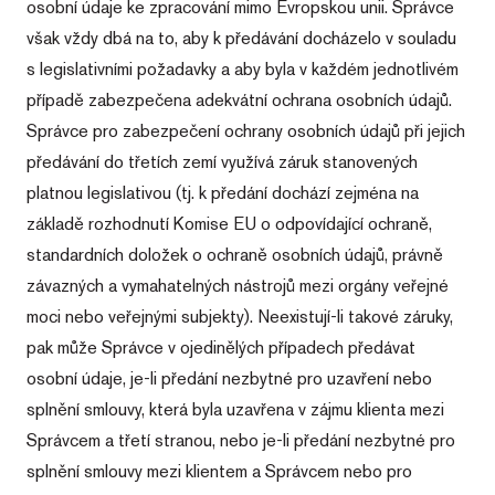
osobní údaje ke zpracování mimo Evropskou unii. Správce
však vždy dbá na to, aby k předávání docházelo v souladu
s legislativními požadavky a aby byla v každém jednotlivém
případě zabezpečena adekvátní ochrana osobních údajů.
Správce pro zabezpečení ochrany osobních údajů při jejich
předávání do třetích zemí využívá záruk stanovených
platnou legislativou (tj. k předání dochází zejména na
základě rozhodnutí Komise EU o odpovídající ochraně,
standardních doložek o ochraně osobních údajů, právně
závazných a vymahatelných nástrojů mezi orgány veřejné
moci nebo veřejnými subjekty). Neexistují-li takové záruky,
pak může Správce v ojedinělých případech předávat
osobní údaje, je-li předání nezbytné pro uzavření nebo
splnění smlouvy, která byla uzavřena v zájmu klienta mezi
Správcem a třetí stranou, nebo je-li předání nezbytné pro
splnění smlouvy mezi klientem a Správcem nebo pro