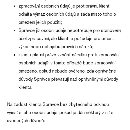
jedinečný
ukládání
identifikátor
zpracování osobních údajů je protiprávní, klient
informací o
uživatele. Lze
relaci uživatele a
jej nastavit
odmítá výmaz osobních údajů a žádá místo toho o
k kombinování
pomocí
více pohledů na
vložených
omezení jejich použití;
stránku do
skriptů
jedné
Microsoft.
Správce již osobní údaje nepotřebuje pro stanovený
uživatelské
Široce se věří,
relace pro
že se
účel zpracování, ale klient je požaduje pro určení,
analytické účely.
synchronizuje
s mnoha
výkon nebo obhajobu právních nároků;
různými
doménami
klient uplatnil právo vznést námitku proti zpracování
společnosti
Microsoft, což
osobních údajů; v tomto případě bude zpracování
umožňuje
sledování
omezeno, dokud nebude ověřeno, zda oprávněné
uživatelů.
důvody Správce převažují nad oprávněnými důvody
MR
1 týden
Toto je
Microsoft
klienta.
soubor
Corporation
cookie první
.c.bing.com
strany
společnosti
Microsoft
Na žádost klienta Správce bez zbytečného odkladu
MSN, který
používáme k
vymaže jeho osobní údaje, pokud je dán některý z níže
měření
používání
uvedených důvodů:
webu pro
interní