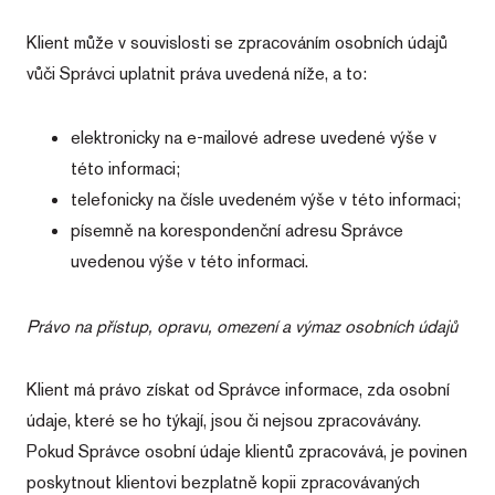
2acfda8e-
prohlížeče
Poskytovatel
webových stránkách i mimo ně.
Název
Vyprší
Popis
FE
_clck
.wiass.cz
1 rok
Tento cookie se
/
Doména
Klient může v souvislosti se zpracováním osobních údajů
používá ke
CMS-
www.wiass.cz
1 den
sledování
Více informací
MUID
1 rok 3
Tento soubor
Microsoft
2acfda8e-
vůči Správci uplatnit práva uvedená níže, a to:
uživatelských
týdny
cookie je v
Corporation
FE-
interakcí a
Microsoftu
.clarity.ms
language
zapojení na
široce
webových
používán
elektronicky na e-mailové adrese uvedené výše v
stránkách ke
jako
zlepšení
jedinečný
této informaci;
uživatelské
identifikátor
zkušenosti a
uživatele. Lze
telefonicky na čísle uvedeném výše v této informaci;
funkčnosti
jej nastavit
webových
pomocí
písemně na korespondenční adresu Správce
stránek.
vložených
skriptů
uvedenou výše v této informaci.
_ga
1 rok
Tento název
Google LLC
Microsoft.
1
souboru cookie
.wiass.cz
Široce se věří,
měsíc
je spojen s
že se
Google
synchronizuje
Universal
Právo na přístup, opravu, omezení a výmaz osobních údajů
s mnoha
Analytics - což je
různými
významná
doménami
aktualizace
společnosti
běžněji
Klient má právo získat od Správce informace, zda osobní
Microsoft, což
používané
umožňuje
analytické
údaje, které se ho týkají, jsou či nejsou zpracovávány.
sledování
služby Google.
uživatelů.
Tento soubor
Pokud Správce osobní údaje klientů zpracovává, je povinen
cookie se
MR
1 týden
Toto je
Microsoft
používá k
poskytnout klientovi bezplatně kopii zpracovávaných
soubor
Corporation
rozlišení