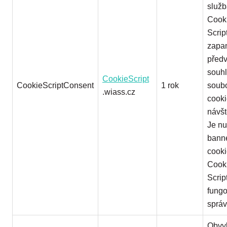
služ
Cook
Scrip
zapa
před
souh
CookieScript
CookieScriptConsent
1 rok
soub
.wiass.cz
cook
návšt
Je nu
bann
cook
Cook
Scrip
fungo
správ
Obvy