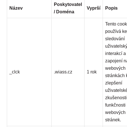
Poskytovatel
Název
Vyprší
Popis
/ Doména
Tento cook
používá ke
sledování
uživatelsk
interakcí a
zapojení n
webových
_clck
.wiass.cz
1 rok
stránkách 
zlepšení
uživatelsk
zkušenosti
funkčnosti
webových
stránek.