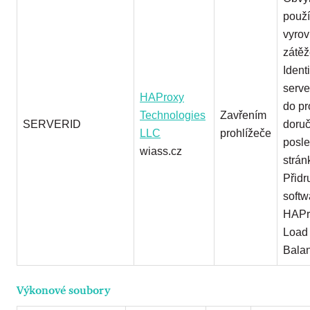
použí
vyro
zátěž
Identi
serve
HAProxy
do pr
Technologies
Zavřením
SERVERID
doruč
LLC
prohlížeče
posle
wiass.cz
strán
Přidr
softw
HAPr
Load
Balan
Výkonové soubory