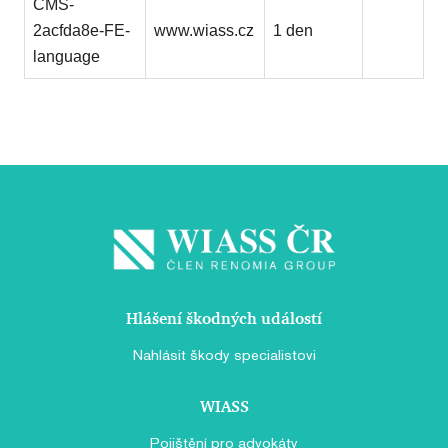
CMS-
2acfda8e-FE-
www.wiass.cz
1 den
language
Hlášení škodných událostí
Nahlásit škody specialistovi
WIASS
Pojištění pro advokáty