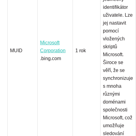
tom, jak
koncový
identifikátor
uživatel
používá web,
uživatele. Lze
a jakoukoli
reklamu,
jej nastavit
kterou
koncový
pomocí
uživatel mohl
vložených
vidět před
Microsoft
návštěvou
skriptů
uvedeného
MUID
Corporation
1 rok
webu.
Microsoft.
.bing.com
Široce se
věří, že se
synchronizuje
s mnoha
různými
doménami
společnosti
Microsoft, což
umožňuje
sledování