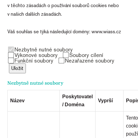
v těchto zásadách o používání souborů cookies nebo
v našich dalších zásadách.
Váš souhlas se týká následující domény: www.wiass.cz
Nezbytně nutné soubory
Výkonové soubory
Soubory cílení
Funkční soubory
Nezařazené soubory
Uložit
Nezbytně nutné soubory
Poskytovatel
Název
Vyprší
Popi
/ Doména
Tento
cook
použ