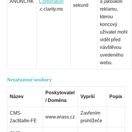
ANONCHK
Corporation
a jakoukoli
sekund
.c.clarity.ms
reklamu,
kterou
koncový
uživatel mohl
vidět před
návštěvou
uvedeného
webu.
Nezařazené soubory
Poskytovatel
Název
Vyprší
Popis
/ Doména
CMS-
Zavřením
www.wiass.cz
2acfda8e-FE
prohlížeče