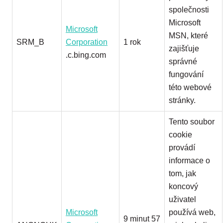
společnosti
Microsoft
Microsoft
MSN, které
SRM_B
Corporation
1 rok
zajišťuje
.c.bing.com
správné
fungování
této webové
stránky.
Tento soubor
cookie
provádí
informace o
tom, jak
koncový
uživatel
Microsoft
používá web,
9 minut 57